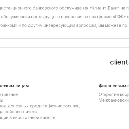
истанционного банковского обслуживания «Клиент-Банк» на п
обслуживания предыдущего поколения на платформе «РФК» пре
-банком» и по другим интересующим вопросам, Вы можете по т
clien
ческим лицам
Финансовым 
итование
Открытие кор
ды
Межбанковски
од денежных средств физических лиц
а сейфовых ячеек
ции в иностранной валюте