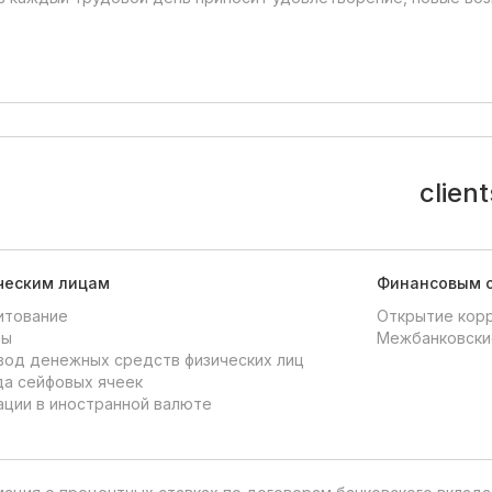
clien
ческим лицам
Финансовым 
итование
Открытие кор
ды
Межбанковски
од денежных средств физических лиц
а сейфовых ячеек
ции в иностранной валюте