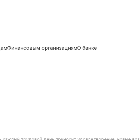
цам
Финансовым организациям
О банке
ть каждый трудовой день приносит удовлетворение, новые во